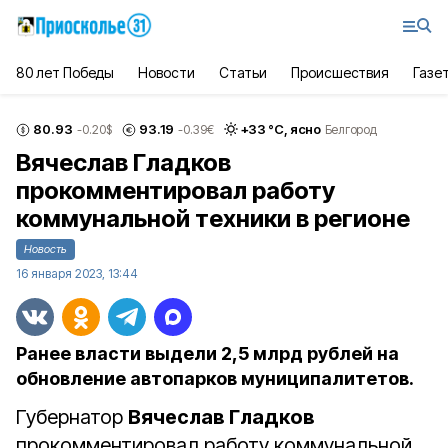
80 лет Победы
Новости
Статьи
Происшествия
Газе
80.93
93.19
+
33
°С,
ясно
-0.20
$
-0.39
€
Белгород
Вячеслав Гладков
прокомментировал работу
коммунальной техники в регионе
Новость
16 января 2023, 13:44
Ранее власти выдели 2,5 млрд рублей на
обновление автопарков муниципалитетов.
Губернатор
Вячеслав Гладков
прокомментировал работу коммунальной