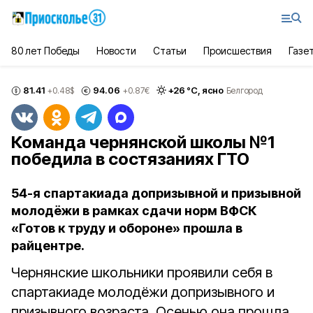
80 лет Победы
Новости
Статьи
Происшествия
Газе
81.41
94.06
+
26
°С,
ясно
+0.48
$
+0.87
€
Белгород
Команда чернянской школы №1
победила в состязаниях ГТО
54-я спартакиада допризывной и призывной
молодёжи в рамках сдачи норм ВФСК
«Готов к труду и обороне» прошла в
райцентре.
Чернянские школьники проявили себя в
спартакиаде молодёжи допризывного и
призывного возраста. Осенью она прошла