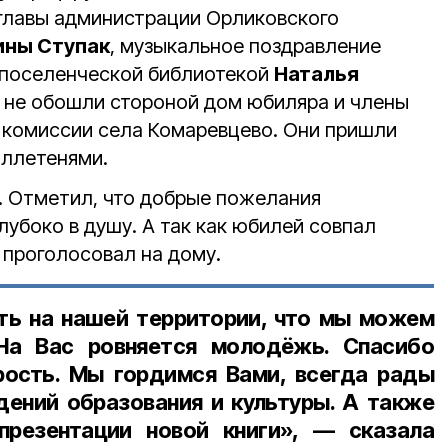
 главы администрации Орликовского
ны Ступак
, музыкальное поздравление
 поселенческой библиотекой
Наталья
в не обошли стороной дом юбиляра и члены
 комиссии села Комаревцево. Они пришли
бюллетенями.
. Отметил, что добрые пожелания
лубоко в душу. А так как юбилей совпал
и проголосовал на дому.
ть на нашей территории, что мы можем
На Вас ровняется молодёжь. Спасибо
рость. Мы гордимся Вами, всегда рады
дений образования и культуры. А также
резентации новой книги», — сказала