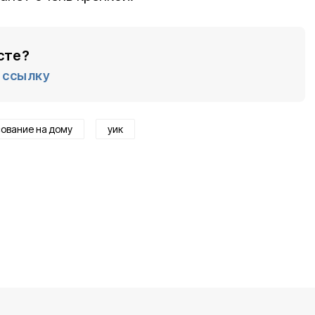
сте?
ссылку
ование на дому
уик