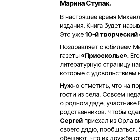
Марина Ступак.
В настоящее время Михаил
издания. Книга будет назы
Это уже
10-й творческий
Поздравляет с юбилеем Ми
газеты
«Приосколье»
. Ег
литературную страницу на
которые с удовольствием 
Нужно отметить, что на по
гости из села. Совсем нед
о родном дяде, участнике
родственников. Чтобы сде
Сергей
приехал из Орла в
своего дядю, пообщаться. 
обещают, что их дружба с