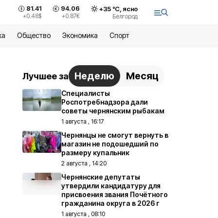
81.41
94.06
+
35
°С,
ясно
+0.48
$
+0.87
€
Белгород
ка
Общество
Экономика
Спорт
Неделю
Месяц
Лучшее за
Специалисты
Роспотребнадзора дали
советы чернянским рыбакам
1 августа , 16:17
Чернянцы не смогут вернуть в
магазин не подошедший по
размеру купальник
2 августа , 14:20
Чернянские депутаты
утвердили кандидатуру для
присвоения звания Почётного
гражданина округа в 2026 г
1 августа , 08:10