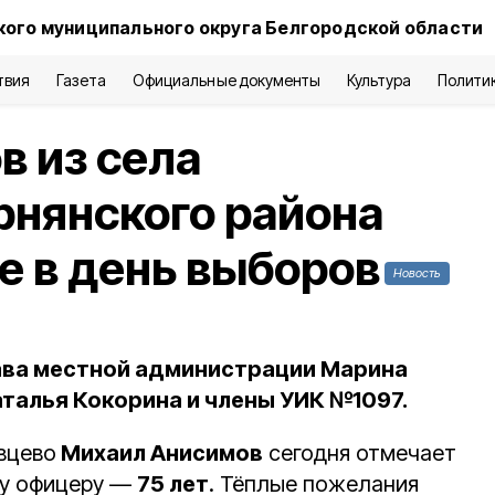
кого муниципального округа Белгородской области
твия
Газета
Официальные документы
Культура
Полити
 из села
рнянского района
е в день выборов
Новость
ава местной администрации Марина
аталья Кокорина и члены УИК №1097.
вцево
Михаил Анисимов
сегодня отмечает
му офицеру —
75 лет
. Тёплые пожелания