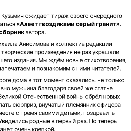
 Кузьмич ожидает тираж своего очередного
ваться
«Алеет гвоздиками серый гранит»
.
 сборник
автора.
хаила Анисимова и коллектив редакции
о творческие произведения не раз украшали
шего издания. Мы ждём новые стихотворения,
напечатаем и познакомим с ними читателей.
роге дома в тот момент оказались, не только
авно мужчина благодаря своей же статье
 Великой Отечественной войны обрёл новых
лать сюрприз, внучатый племянник офицера
месте с тремя своими детьми, поздравить
Увиделись родные в первый раз. Но теперь
танет очень крепкой.