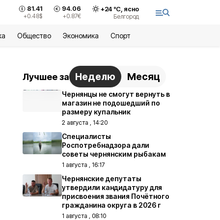
81.41
94.06
+
24
°С,
ясно
+0.48
$
+0.87
€
Белгород
ка
Общество
Экономика
Спорт
Неделю
Месяц
Лучшее за
Чернянцы не смогут вернуть в
магазин не подошедший по
размеру купальник
2 августа , 14:20
Специалисты
Роспотребнадзора дали
советы чернянским рыбакам
1 августа , 16:17
Чернянские депутаты
утвердили кандидатуру для
присвоения звания Почётного
гражданина округа в 2026 г
1 августа , 08:10