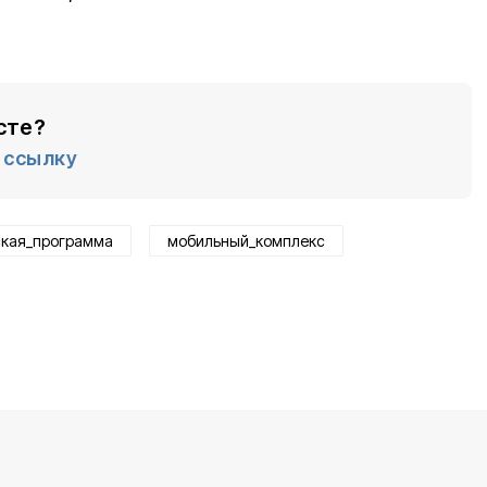
сте?
ссылку
ская_программа
мобильный_комплекс