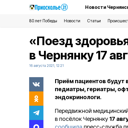
Новости Чернянс
80 лет Победы
Новости
Статьи
Происшес
«Поезд здоровь
в Чернянку 17 ав
16 августа 2021, 12:21
Приём пациентов будут в
педиатры, гериатры, офт
эндокринологи.
Передвижной медицинский
в посёлок Чернянку
17 авг
сообщила
пресс-служба пр