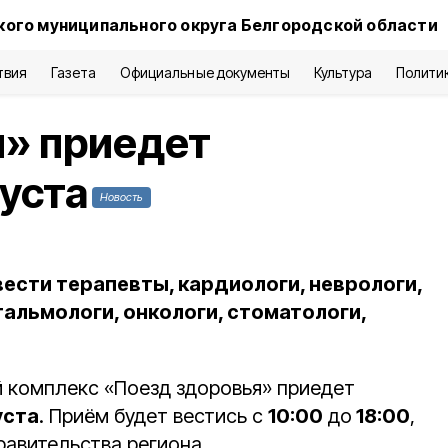
кого муниципального округа Белгородской области
твия
Газета
Официальные документы
Культура
Полити
я» приедет
густа
Новость
ести терапевты, кардиологи, неврологи,
альмологи, онкологи, стоматологи,
 комплекс «Поезд здоровья» приедет
уста
. Приём будет вестись с
10:00
до
18:00
,
авительства региона.