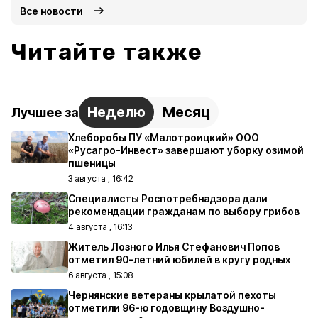
Все новости
Читайте также
Неделю
Месяц
Лучшее за
Хлеборобы ПУ «Малотроицкий» ООО
«Русагро-Инвест» завершают уборку озимой
пшеницы
3 августа , 16:42
Специалисты Роспотребнадзора дали
рекомендации гражданам по выбору грибов
4 августа , 16:13
Житель Лозного Илья Стефанович Попов
отметил 90-летний юбилей в кругу родных
6 августа , 15:08
Чернянские ветераны крылатой пехоты
отметили 96-ю годовщину Воздушно-