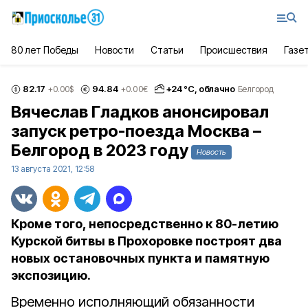
80 лет Победы
Новости
Статьи
Происшествия
Газе
82.17
94.84
+
24
°С,
облачно
+0.00
$
+0.00
€
Белгород
Вячеслав Гладков анонсировал
запуск ретро-поезда Москва –
Белгород в 2023 году
Новость
13 августа 2021, 12:58
Кроме того, непосредственно к 80-летию
Курской битвы в Прохоровке построят два
новых остановочных пункта и памятную
экспозицию.
Временно исполняющий обязанности