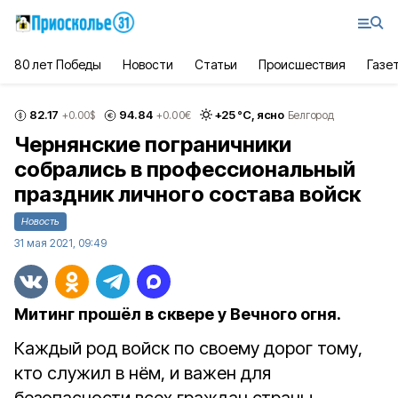
80 лет Победы
Новости
Статьи
Происшествия
Газе
82.17
94.84
+
25
°С,
ясно
+0.00
$
+0.00
€
Белгород
Чернянские пограничники
собрались в профессиональный
праздник личного состава войск
Новость
31 мая 2021, 09:49
Митинг прошёл в сквере у Вечного огня.
Каждый род войск по своему дорог тому,
кто служил в нём, и важен для