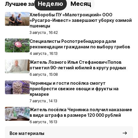
Неделю
Месяц
Лучшее за
Хлеборобы ПУ «Малотроицкий» ООО
«Русагро-Инвест» завершают уборку озимой
пшеницы
3 августа , 16:42
Специалисты Роспотребнадзора дали
рекомендации гражданам по выбору грибов
4 августа , 16:13
Житель Лозного Илья Стефанович Попов
отметил 90-летний юбилей в кругу родных
6 августа , 15:08
Чернянцы и гости посёлка смогут
приобрести свежие овощи и фрукты на
ярмарке
7 августа , 14:13
Житель посёлка Чернянка получил наказание
в виде штрафа в размере 120 000 рублей
6 августа , 16:13
Все материалы