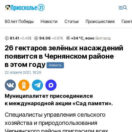
80 лет Победы
Новости
Статьи
Происшествия
Газе
81.41
94.06
+
34
°С,
ясно
+0.48
$
+0.87
€
Белгород
26 гектаров зелёных насаждений
появится в Чернянском районе
в этом году
Новость
22 апреля 2021, 16:29
Муниципалитет присоединился
к международной акции «Сад памяти».
Специалисты управления сельского
хозяйства и природопользования
Чернянского района пригласили всех