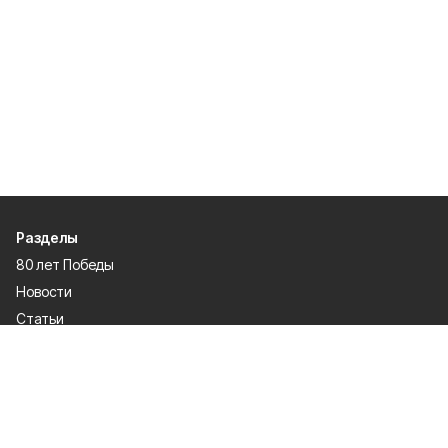
Разделы
80 лет Победы
Новости
Статьи
Происшествия
Газета
Официальные документы
Культура