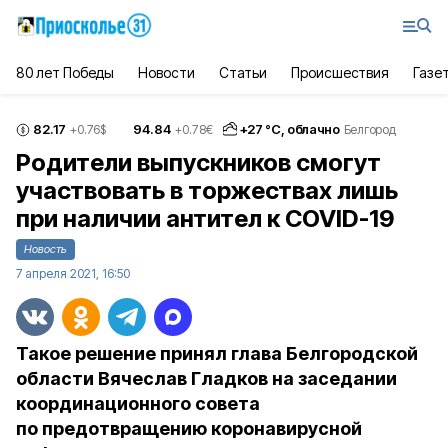
80 лет Победы
Новости
Статьи
Происшествия
Газе
82.17
94.84
+
27
°С,
облачно
+0.76
$
+0.78
€
Белгород
Родители выпускников смогут
участвовать в торжествах лишь
при наличии антител к COVID-19
Новость
7 апреля 2021, 16:50
Такое решение принял глава Белгородской
области Вячеслав Гладков на заседании
координационного совета
по предотвращению коронавирусной