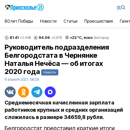
80 лет Победы
Новости
Статьи
Происшествия
Газе
81.41
94.06
+
22
°С,
ясно
+0.48
$
+0.87
€
Белгород
Руководитель подразделения
Белгородстата в Чернянке
Наталья Нечёса — об итогах
2020 года
Новость
6 апреля 2021, 08:28
Среднемесячная начисленная зарплата
работников крупных и средних организаций
сложилась в размере 34659,8 рубля.
Белгородстат представил краткие итоги