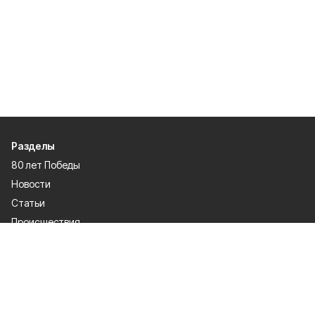
Разделы
80 лет Победы
Новости
Статьи
Происшествия
Газета
Официальные документы
Культура
Политика