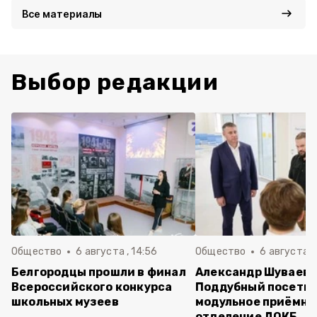
Все материалы
Выбор редакции
Общество
6 августа , 14:56
Общество
6 августа ,
Белгородцы прошли в финал
Александр Шуваев 
Всероссийского конкурса
Поддубный посети
школьных музеев
модульное приёмно
отделение ДОКБ