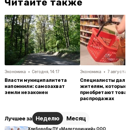
Читайте также
Экономика
Сегодня, 14:17
Экономика
7 августа , 
Власти муниципалитета
Специалисты дали
напомнили: самозахват
жителям, которые
земли незаконен
приобретают товар
распродажах
Неделю
Месяц
Лучшее за
Хлеборобы ПУ «Малотроицкий» ООО