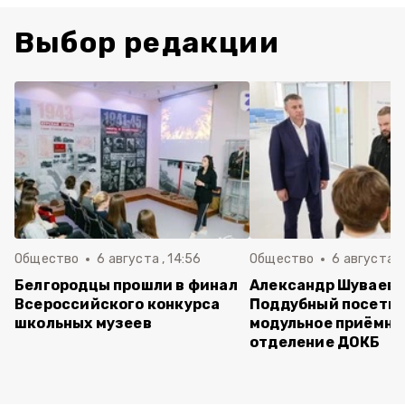
Выбор редакции
Общество
6 августа , 14:56
Общество
6 августа ,
Белгородцы прошли в финал
Александр Шуваев 
Всероссийского конкурса
Поддубный посети
школьных музеев
модульное приёмно
отделение ДОКБ