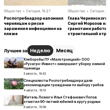
Общество
Сегодня, 16:27
Общество
Сегодня, 10
Роспотребнадзор напомнил
Глава Чернянского 
чернянцам о риске
Сергей Морозов на
заражения инфекциями на
грамотами работни
пляже
строительной отра
Неделю
Месяц
Лучшее за
Хлеборобы ПУ «Малотроицкий» ООО
«Русагро-Инвест» завершают уборку озимой
пшеницы
3 августа , 16:42
Специалисты Роспотребнадзора дали
рекомендации гражданам по выбору грибов
4 августа , 16:13
Житель Лозного Илья Стефанович Попов
отметил 90-летний юбилей в кругу родных
6 августа , 15:08