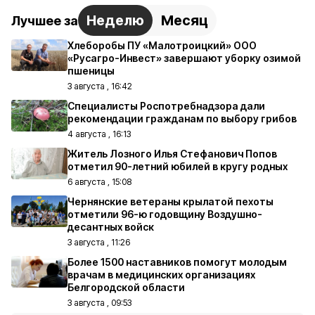
Неделю
Месяц
Лучшее за
Хлеборобы ПУ «Малотроицкий» ООО
«Русагро-Инвест» завершают уборку озимой
пшеницы
3 августа , 16:42
Специалисты Роспотребнадзора дали
рекомендации гражданам по выбору грибов
4 августа , 16:13
Житель Лозного Илья Стефанович Попов
отметил 90-летний юбилей в кругу родных
6 августа , 15:08
Чернянские ветераны крылатой пехоты
отметили 96-ю годовщину Воздушно-
десантных войск
3 августа , 11:26
Более 1500 наставников помогут молодым
врачам в медицинских организациях
Белгородской области
3 августа , 09:53