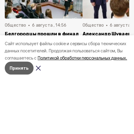
Общество
6 августа , 14:56
Общество
6 августа ,
Белгородцы прошли в финал
Александр Шуваев 
Всероссийского конкурса
Поддубный посети
Cайт использует файлы cookie и сервисы сбора технических
школьных музеев
модульное приёмно
данных посетителей.
Продолжая пользоваться сайтом, Вы
отделение ДОКБ
соглашаетесь с
Политикой обработки персональных данных.
Принять