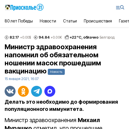
80 лет Победы
Новости
Статьи
Происшествия
Газе
82.17
94.84
+
22
°С,
облачно
+0.00
$
+0.00
€
Белгород
Министр здравоохранения
напомнил об обязательном
ношении масок прошедшим
вакцинацию
Новость
15 января 2021, 16:07
Делать это необходимо до формирования
популяционного иммунитета.
Министр здравоохранения
Михаил
Мурашко
отметил, что прошедшие