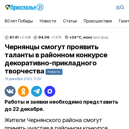
80 лет Победы
Новости
Статьи
Происшествия
Газе
81.41
94.06
+
34
°С,
ясно
+0.48
$
+0.87
€
Белгород
Чернянцы смогут проявить
таланты в районном конкурсе
декоративно-прикладного
творчества
Новость
19 декабря 2020, 11:33
Работы и заявки необходимо представить
до 22 декабря.
Жители Чернянского района смогут
принять участие в районном конкурсе