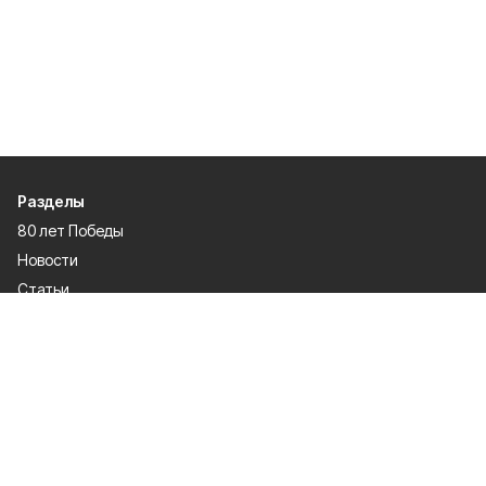
Разделы
80 лет Победы
Новости
Статьи
Происшествия
Газета
Официальные документы
Культура
Политика
Общество