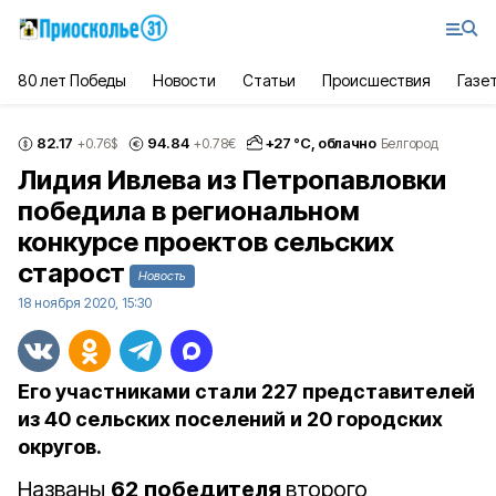
80 лет Победы
Новости
Статьи
Происшествия
Газе
82.17
94.84
+
27
°С,
облачно
+0.76
$
+0.78
€
Белгород
Лидия Ивлева из Петропавловки
победила в региональном
конкурсе проектов сельских
старост
Новость
18 ноября 2020, 15:30
Его участниками стали 227 представителей
из 40 сельских поселений и 20 городских
округов.
Названы
62
победителя
второго