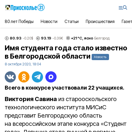
80 лет Победы
Новости
Статьи
Происшествия
Газе
80.93
93.19
+
21
°С,
ясно
-0.20
$
-0.39
€
Белгород
Имя студента года стало известно
в Белгородской области
Новость
8 октября 2020, 18:04
Всего в конкурсе участвовали 22 учащихся.
Виктория Савина
из старооскольского
технологического института МИСиС
представит Белгородскую область
на всероссийском этапе конкурса «Студент