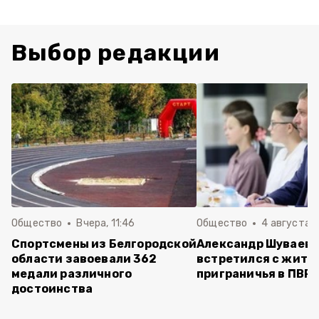
Выбор редакции
Общество
Вчера, 11:46
Общество
4 августа , 
Спортсмены из Белгородской
Александр Шуваев
области завоевали 362
встретился с жите
медали различного
приграничья в ПВР
достоинства