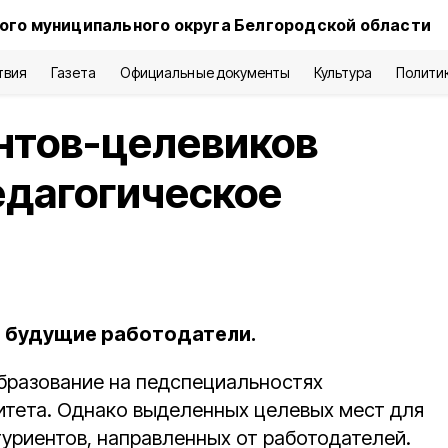
ого муниципального округа Белгородской области
твия
Газета
Официальные документы
Культура
Полити
нтов-целевиков
едагогическое
 будущие работодатели.
разование на педспециальностях
итета. Однако выделенных целевых мест для
туриентов, направленных от работодателей.