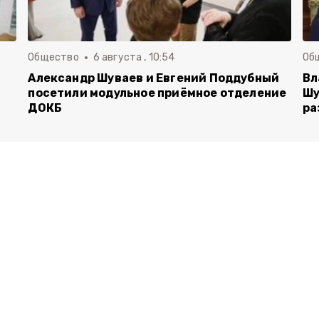
Общество
6 августа , 10:54
Об
Александр Шуваев и Евгений Поддубный
Вл
посетили модульное приёмное отделение
Шу
ДОКБ
ра