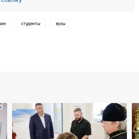
ние
студенты
вузы