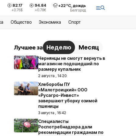
82.17
94.84
+
22
°С,
дождь
+0.76
$
+0.78
€
Белгород
ка
Общество
Экономика
Спорт
Неделю
Месяц
Лучшее за
Чернянцы не смогут вернуть в
магазин не подошедший по
размеру купальник
2 августа , 14:20
Хлеборобы ПУ
«Малотроицкий» ООО
«Русагро-Инвест»
завершают уборку озимой
пшеницы
3 августа , 16:42
Специалисты
Роспотребнадзора дали
рекомендации гражданам по