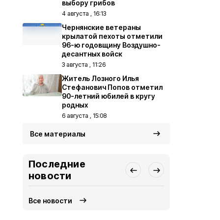
выбору грибов
4 августа , 16:13
Чернянские ветераны
крылатой пехоты отметили
96-ю годовщину Воздушно-
десантных войск
3 августа , 11:26
Житель Лозного Илья
Стефанович Попов отметил
90-летний юбилей в кругу
родных
6 августа , 15:08
Все материалы
Последние
новости
Все новости