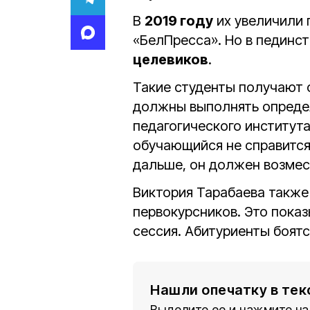
В
2019 году
их увеличили п
«БелПресса». Но в пединс
целевиков
.
Такие студенты получают 
должны выполнять опреде
педагогического институт
обучающийся не справится
дальше, он должен возмес
Виктория Тарабаева также
первокурсников. Это показ
сессия. Абитуриенты боят
Нашли опечатку в тек
Выделите ее и нажмите на