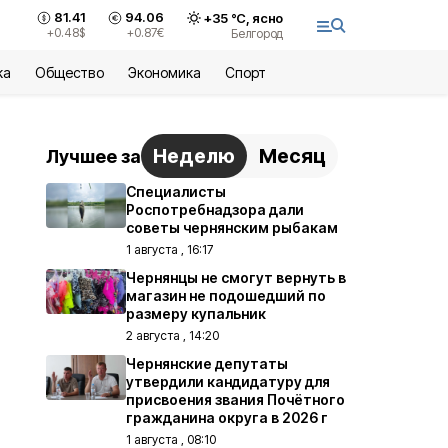
81.41
94.06
+
35
°С,
ясно
+0.48
$
+0.87
€
Белгород
ка
Общество
Экономика
Спорт
Неделю
Месяц
Лучшее за
Специалисты
Роспотребнадзора дали
советы чернянским рыбакам
1 августа , 16:17
Чернянцы не смогут вернуть в
магазин не подошедший по
размеру купальник
2 августа , 14:20
Чернянские депутаты
утвердили кандидатуру для
присвоения звания Почётного
гражданина округа в 2026 г
1 августа , 08:10