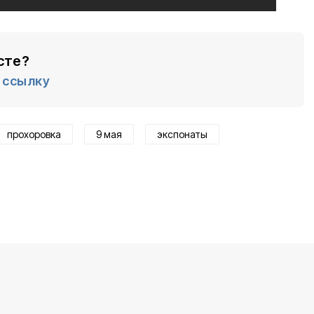
сте?
ссылку
прохоровка
9 мая
экспонаты