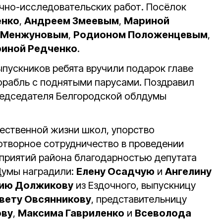
учно-исследовательских работ. Посёлок
енко
,
Андреем Змеевым
,
Мариной
 Менжуновым
,
Родионом Положенцевым
,
риной Редченко
.
ыпускников ребята вручили подарок главе
орабль с поднятыми парусами. Поздравил
редседателя Белгородской облдумы
щественной жизни школ, упорство
отворное сотрудничество в проведении
приятий района благодарностью депутата
Думы наградили:
Елену Осадчую
и
Ангелину
ию Должикову
из Ездочного, выпускницу
вету Овсянникову
, представительницу
ову
,
Максима Гавриленко
и
Всеволода