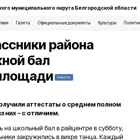
кого муниципального округа Белгородской области
твия
Газета
Официальные документы
Культура
Полити
ссники района
ной бал
 площади
Новость
получили аттестаты о среднем полном
 них – с отличием.
 на школьный бал в райцентре в субботу,
ьники закружились в вихре танца. Каждый