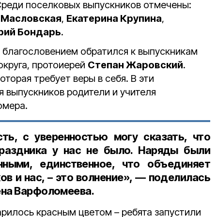
Среди поселковых выпускников отмечены:
 Масловская
,
Екатерина Крупина
,
рий Бондарь
.
 благословением обратился к выпускникам
округа, протоиерей
Степан Жаровский
.
оторая требует веры в себя. В эти
 выпускников родители и учителя
омера.
ть, с уверенностью могу сказать, что
праздника у нас не было. Наряды были
ными, единственное, что объединяет
в и нас, – это волнение», — поделилась
ена Варфоломеева
.
арилось красным цветом – ребята запустили