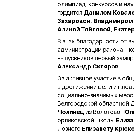
олимпиад, конкурсов и на
гордится
Данилом Ковал
Захаровой
,
Владимиром
Алиной Тойловой
,
Екате
В знак благодарности от в
администрации района – к
выпускников первый замп
Александр Скляров
.
За активное участие в об
в достижении цели и плод
социально-значимых меро
Белгородской областной 
Чолинец
из Волотово,
Юл
орликовской школы
Елиза
Лозного
Елизавету Крюк