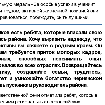
ьную медаль «За особые успехи в учении»
 трудом, активной жизненной позицией они
оревноваться, побеждать, быть лучшими.
ков есть ребята, которые вписали свою
ись района. Хочу выразить надежду, что
ективы вы свяжете с родным краем. Он
нам требуется приток молодых кадров,
ивных, способных перенимать опыт
оналов во всех отраслях. Возвращайтесь
ну, создавайте семьи, трудитесь,
тет и умножайте богатство чернянской
 выпускникам руководитель района.
иветственной речи отметила ребят, которые
телями региональных всероссийских