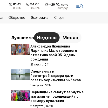
81.41
94.06
+
26
°С,
ясно
+0.48
$
+0.87
€
Белгород
ка
Общество
Экономика
Спорт
Неделю
Месяц
Лучшее за
Александра Яковлевна
Ларина из Малотроицкого
отметила свой 95-й день
рождения
31 июля , 10:11
Специалисты
Роспотребнадзора дали
советы чернянским рыбакам
1 августа , 16:17
Чернянцы не смогут вернуть в
магазин не подошедший по
размеру купальник
2 августа , 14:20