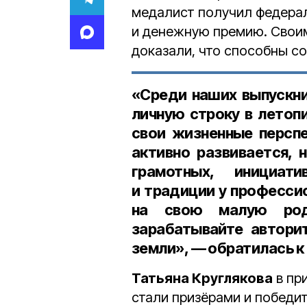
медалист получил федерал
и денежную премию. Своим
доказали, что способны с
«Среди наших выпускни
личную строку в летоп
свои жизненные персп
активно развивается, 
грамотных, инициат
и традиции у професси
на свою малую роди
зарабатывайте автори
земли», — обратилась к
Татьяна Круглякова
в пр
стали призёрами и победи