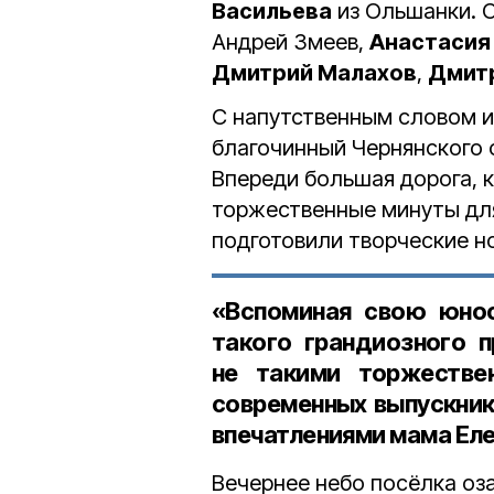
Васильева
из Ольшанки. 
Андрей Змеев,
Анастасия
Дмитрий Малахов
,
Дмит
С напутственным словом и
благочинный Чернянского 
Впереди большая дорога, к
торжественные минуты для
подготовили творческие н
«Вспоминая свою юнос
такого грандиозного 
не такими торжествен
современных выпускнико
впечатлениями
мама
Ел
Вечернее небо посёлка оз