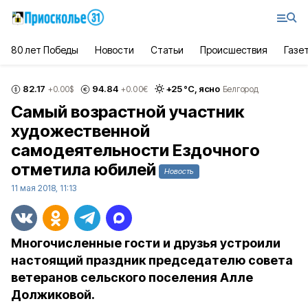
80 лет Победы
Новости
Статьи
Происшествия
Газе
82.17
94.84
+
25
°С,
ясно
+0.00
$
+0.00
€
Белгород
Самый возрастной участник
художественной
самодеятельности Ездочного
отметила юбилей
Новость
11 мая 2018, 11:13
Многочисленные гости и друзья устроили
настоящий праздник председателю совета
ветеранов сельского поселения Алле
Должиковой.