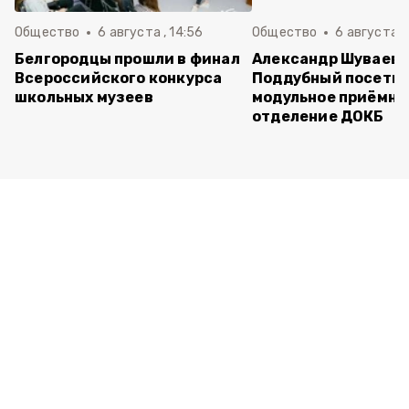
Общество
6 августа , 14:56
Общество
6 августа ,
Белгородцы прошли в финал
Александр Шуваев 
Всероссийского конкурса
Поддубный посети
школьных музеев
модульное приёмно
отделение ДОКБ