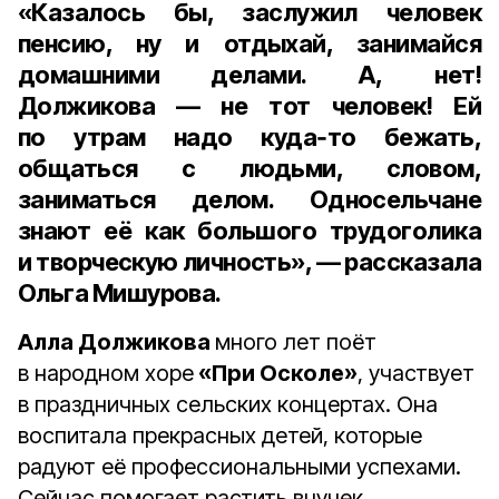
«Казалось бы, заслужил человек
пенсию, ну и отдыхай, занимайся
домашними делами. А, нет!
Должикова — не тот человек! Ей
по утрам надо куда‑то бежать,
общаться с людьми, словом,
заниматься делом. Односельчане
знают её как большого трудоголика
и творческую личность», — рассказала
Ольга Мишурова.
Алла Должикова
много лет поёт
в народном хоре
«При Осколе»
, участвует
в праздничных сельских концертах. Она
воспитала прекрасных детей, которые
радуют её профессиональными успехами.
Сейчас помогает растить внучек.