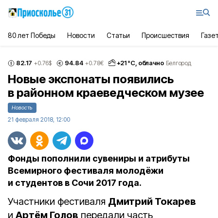
80 лет Победы
Новости
Статьи
Происшествия
Газе
82.17
94.84
+
21
°С,
облачно
+0.76
$
+0.78
€
Белгород
Новые экспонаты появились
в районном краеведческом музее
Новость
21 февраля 2018, 12:00
Фонды пополнили сувениры и атрибуты
Всемирного фестиваля молодёжи
и студентов в Сочи 2017 года.
Участники фестиваля
Дмитрий Токарев
и
Артём Голов
передали часть