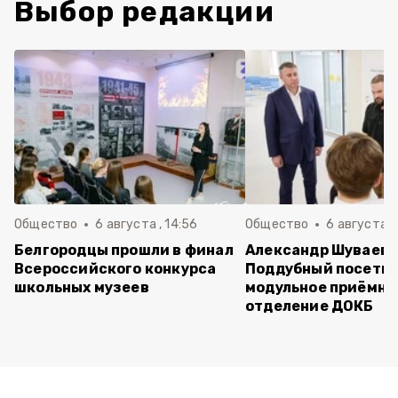
Выбор редакции
Общество
6 августа , 14:56
Общество
6 августа ,
Белгородцы прошли в финал
Александр Шуваев 
Всероссийского конкурса
Поддубный посети
школьных музеев
модульное приёмно
отделение ДОКБ