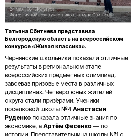
24 мая , 08:19
Культура
Фото:
личный архив участников
Татьяна Сбитнева
Татьяна Сбитнева представила
Белгородскую область на всероссийском
конкурсе «Живая классика».
Чернянские школьники показали отличные
результаты в региональном этапе
всероссийских предметных олимпиад,
завоевав призовые места в различных
дисциплинах. Четверо юных жителей
округа стали призёрами. Ученики
поселковой школы №4
Анастасия
Руденко
показала отличные знания по
экономике, а
Артём Фесенко
— по
истории. Представительница школы №1 с