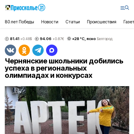
80 лет Победы
Новости
Статьи
Происшествия
Газе
81.41
94.06
+
28
°С,
ясно
+0.48
$
+0.87
€
Белгород
Чернянские школьники добились
успеха в региональных
олимпиадах и конкурсах