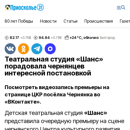
80 лет Победы
Новости
Статьи
Происшествия
Газе
82.17
94.84
+
24
°С,
облачно
+0.76
$
+0.78
€
Белгород
Театральная студия «Шанс»
порадовала чернянцев
интересной постановкой
Посмотреть видеозапись премьеры на
странице ЦКР посёлка Чернянка во
«ВКонтакте».
Детская театральная студия
«Шанс»
представила очередную премьеру на сцене
чернянского Центра культурного развития.