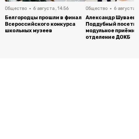
Общество
6 августа , 14:56
Общество
6 августа ,
Белгородцы прошли в финал
Александр Шуваев 
Всероссийского конкурса
Поддубный посети
школьных музеев
модульное приёмно
отделение ДОКБ