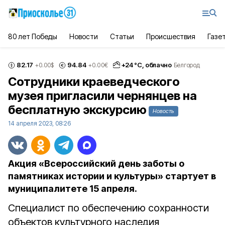
80 лет Победы
Новости
Статьи
Происшествия
Газе
82.17
94.84
+
24
°С,
облачно
+0.00
$
+0.00
€
Белгород
Сотрудники краеведческого
музея пригласили чернянцев на
бесплатную экскурсию
Новость
14 апреля 2023, 08:26
Акция «Всероссийский день заботы о
памятниках истории и культуры» стартует в
муниципалитете 15 апреля.
Специалист по обеспечению сохранности
объектов культурного наследия