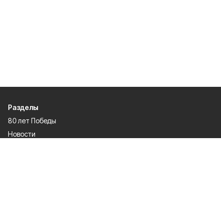
Разделы
80 лет Победы
Новости
Статьи
Происшествия
Газета
Официальные документы
Культура
Политика