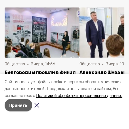
Общество
Вчера, 14:56
Общество
Вчера, 10:5
Белгородцы прошли в финал
Александр Шуваев 
Всероссийского конкурса
Поддубный посети
Cайт использует файлы cookie и сервисы сбора технических
школьных музеев
модульное приёмно
данных посетителей.
Продолжая пользоваться сайтом, Вы
отделение ДОКБ
соглашаетесь с
Политикой обработки персональных данных.
Принять