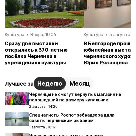
Культура
Вчера, 10:06
Культура
5 августа , 1
Сразу две выставки
В Белгороде прошл
открылись к 370-летию
юбилейная выстав
посёлка Чернянка в
чернянского худож
учреждениях культуры
Юрия Рязанцева
Неделю
Месяц
Лучшее за
Чернянцы не смогут вернуть в магазин не
подошедший по размеру купальник
2 августа , 14:20
Специалисты Роспотребнадзора дали
советы чернянским рыбакам
1 августа , 16:17
Чернянские депутаты утвердили