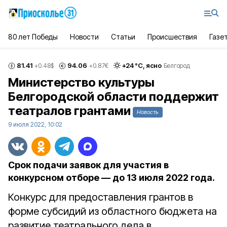
80 лет Победы
Новости
Статьи
Происшествия
Газе
81.41
94.06
+
24
°С,
ясно
+0.48
$
+0.87
€
Белгород
Министерство культуры
Белгородской области поддержит
театралов грантами
Новость
9 июля 2022, 10:02
Срок подачи заявок для участия в
конкурсном отборе — до 13 июля 2022 года.
Конкурс для предоставления грантов в
форме субсидий из областного бюджета на
развитие театрального дела в