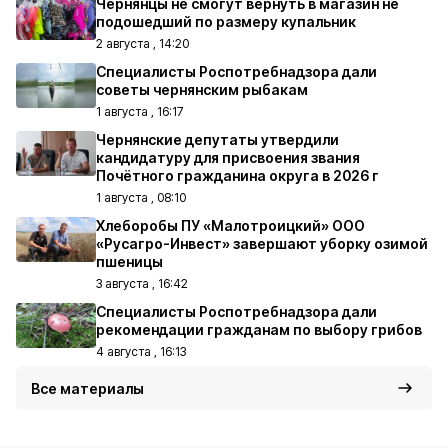
Чернянцы не смогут вернуть в магазин не
подошедший по размеру купальник
2 августа , 14:20
Специалисты Роспотребнадзора дали
советы чернянским рыбакам
1 августа , 16:17
Чернянские депутаты утвердили
кандидатуру для присвоения звания
Почётного гражданина округа в 2026 г
1 августа , 08:10
Хлеборобы ПУ «Малотроицкий» ООО
«Русагро-Инвест» завершают уборку озимой
пшеницы
3 августа , 16:42
Специалисты Роспотребнадзора дали
рекомендации гражданам по выбору грибов
4 августа , 16:13
Все материалы