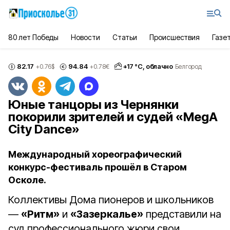
80 лет Победы
Новости
Статьи
Происшествия
Газе
82.17
94.84
+
17
°С,
облачно
+0.76
$
+0.78
€
Белгород
Юные танцоры из Чернянки
покорили зрителей и судей «MegA
City Dance»
Международный хореографический
конкурс-фестиваль прошёл в Старом
Осколе.
Коллективы Дома пионеров и школьников
—
«Ритм»
и
«Зазеркалье»
представили на
суд профессионального жюри свои