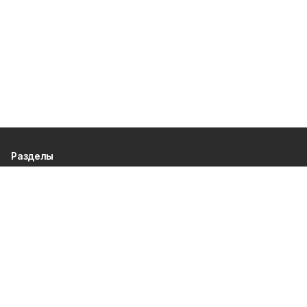
Разделы
80 лет Победы
Новости
Статьи
Происшествия
Газета
Официальные документы
Культура
Политика