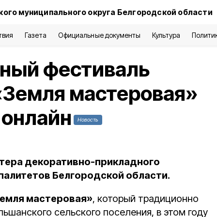
кого муниципального округа Белгородской области
твия
Газета
Официальные документы
Культура
Полити
ный фестиваль
«Земля мастеровая»
 онлайн
Новость
стера декоративно-прикладного
ипалитетов Белгородской области.
емля мастеровая»
, который традиционно
ьшанского сельского поселения, в этом году