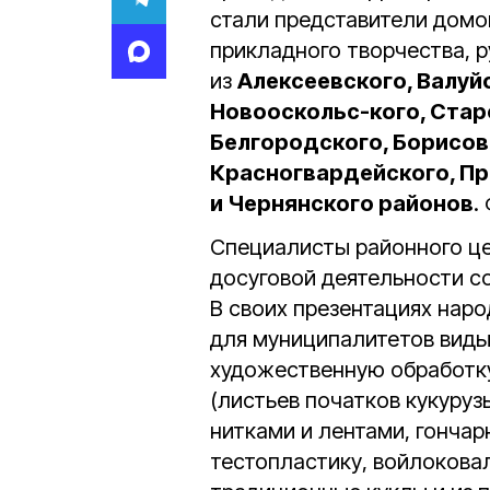
стали представители домо
прикладного творчества, 
из
Алексеевского, Валуйс
Новооскольс-кого, Ста
Белгородского, Борисов
Красногвардейского, Пр
и Чернянского районов
.
Специалисты районного це
досуговой деятельности с
В своих презентациях нар
для муниципалитетов виды
художественную обработку
(листьев початков кукуруз
нитками и лентами, гончарн
тестопластику, войлоковал