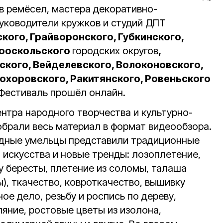
в ремёсел, мастера декоративно-
руководители кружков и студий ДПТ
кого, Грайворонского, Губкинского,
рооскольского
городских округов
,
ского, Вейделевского, Волоконовского,
охоровского, Ракитянского, Ровеньского
 Фестиваль прошёл онлайн.
нтра народного творчества и культурно-
обрали весь материал в формат видеообзора.
одные умельцы представили традиционные
 искусства и новые тренды: лозоплетение,
 бересты, плетение из соломы, талаша
ы), ткачество, ковроткачество, вышивку
ое дело, резьбу и роспись по дереву,
яние, ростовые цветы из изолона,