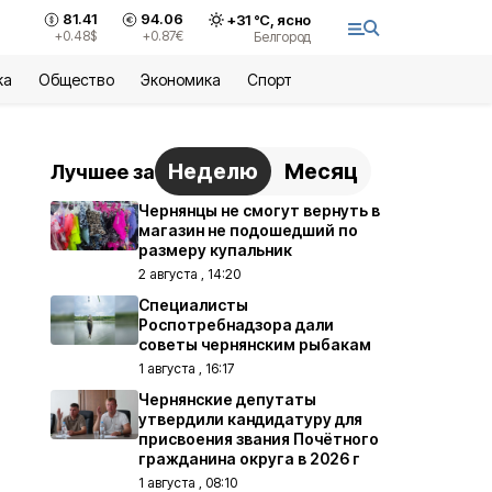
81.41
94.06
+
31
°С,
ясно
+0.48
$
+0.87
€
Белгород
ка
Общество
Экономика
Спорт
Неделю
Месяц
Лучшее за
Чернянцы не смогут вернуть в
магазин не подошедший по
размеру купальник
2 августа , 14:20
Специалисты
Роспотребнадзора дали
советы чернянским рыбакам
1 августа , 16:17
Чернянские депутаты
утвердили кандидатуру для
присвоения звания Почётного
гражданина округа в 2026 г
1 августа , 08:10