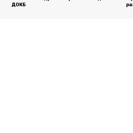
ДОКБ
ра