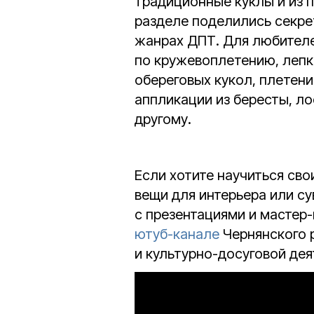
традиционные куклы и из п
разделе поделились секре
жанрах ДПТ. Для любител
по кружевоплетению, лепке
обереговых кукол, плетени
аппликации из бересты, л
другому.
Если хотите научиться св
вещи для интерьера или с
с презентациями и мастер
ютуб-канале
Чернянского 
и культурно-досуговой дея