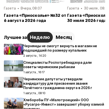
Газета
Вчера, 08:07
Газета
30 июля , 08:2
Газета «Приосколье» №32 от
Газета «Приосколь
6 августа 2026 года
30 июля 2026 года
Неделю
Месяц
Лучшее за
Чернянцы не смогут вернуть в магазин не
подошедший по размеру купальник
2 августа , 14:20
Специалисты Роспотребнадзора дали
советы чернянским рыбакам
1 августа , 16:17
Чернянские депутаты утвердили
кандидатуру для присвоения звания
Почётного гражданина округа в 2026 г
1 августа , 08:10
Хлеборобы ПУ «Малотроицкий» ООО
«Русагро-Инвест» завершают уборку озимой
пшеницы