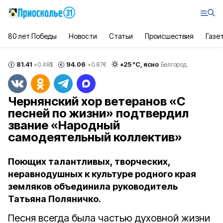
80 лет Победы
Новости
Статьи
Происшествия
Газе
81.41
94.06
+
25
°С,
ясно
+0.48
$
+0.87
€
Белгород
Чернянский хор ветеранов «С
песней по жизни» подтвердил
звание «Народный
самодеятельный коллектив»
Поющих талантливых, творческих,
неравнодушных к культуре родного края
земляков объединила руководитель
Татьяна Поляничко.
Песня всегда была частью духовной жизни