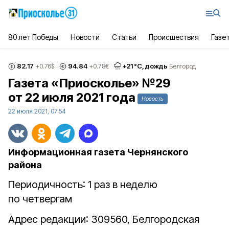
80 лет Победы
Новости
Статьи
Происшествия
Газе
82.17
94.84
+
21
°С,
дождь
+0.76
$
+0.78
€
Белгород
Газета «Приосколье» №29
от 22 июля 2021 года
Новость
22 июля 2021, 07:54
Информационная газета Чернянского
района
Периодичность: 1 раз в неделю
по четвергам
Адрес редакции: 309560, Белгородская