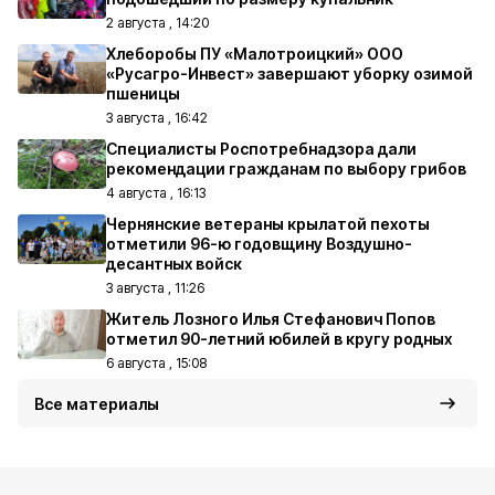
2 августа , 14:20
Хлеборобы ПУ «Малотроицкий» ООО
«Русагро-Инвест» завершают уборку озимой
пшеницы
3 августа , 16:42
Специалисты Роспотребнадзора дали
рекомендации гражданам по выбору грибов
4 августа , 16:13
Чернянские ветераны крылатой пехоты
отметили 96-ю годовщину Воздушно-
десантных войск
3 августа , 11:26
Житель Лозного Илья Стефанович Попов
отметил 90-летний юбилей в кругу родных
6 августа , 15:08
Все материалы