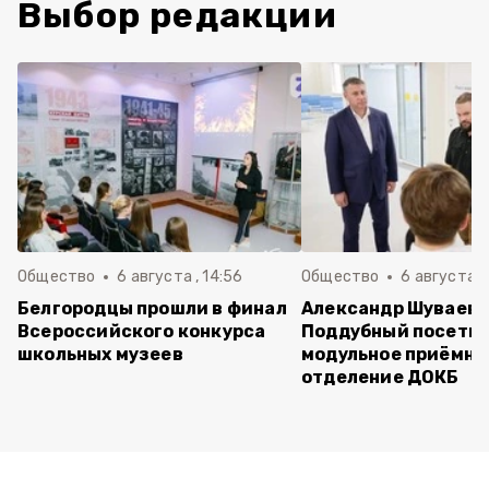
Выбор редакции
Общество
6 августа , 14:56
Общество
6 августа ,
Белгородцы прошли в финал
Александр Шуваев 
Всероссийского конкурса
Поддубный посети
школьных музеев
модульное приёмно
отделение ДОКБ