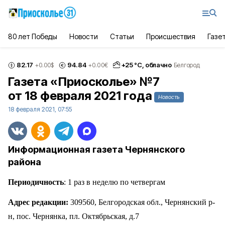
80 лет Победы
Новости
Статьи
Происшествия
Газе
82.17
94.84
+
25
°С,
облачно
+0.00
$
+0.00
€
Белгород
Газета «Приосколье» №7
от 18 февраля 2021 года
Новость
18 февраля 2021, 07:55
Информационная газета Чернянского
района
Периодичность
: 1 раз в неделю по четвергам
Адрес редакции:
309560, Белгородская обл., Чернянский р-
н, пос. Чернянка, пл. Октябрьская, д.7