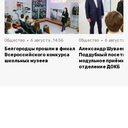
Общество
6 августа , 14:56
Общество
6 августа ,
Белгородцы прошли в финал
Александр Шуваев 
Всероссийского конкурса
Поддубный посети
школьных музеев
модульное приёмно
отделение ДОКБ