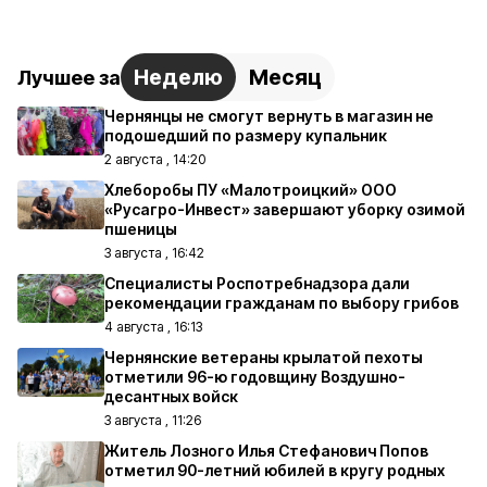
Неделю
Месяц
Лучшее за
Чернянцы не смогут вернуть в магазин не
подошедший по размеру купальник
2 августа , 14:20
Хлеборобы ПУ «Малотроицкий» ООО
«Русагро-Инвест» завершают уборку озимой
пшеницы
3 августа , 16:42
Специалисты Роспотребнадзора дали
рекомендации гражданам по выбору грибов
4 августа , 16:13
Чернянские ветераны крылатой пехоты
отметили 96-ю годовщину Воздушно-
десантных войск
3 августа , 11:26
Житель Лозного Илья Стефанович Попов
отметил 90-летний юбилей в кругу родных