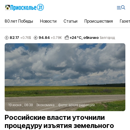
80 лет Победы
Новости
Статьи
Происшествия
Газе
82.17
94.84
+
24
°С,
облачно
+0.76
$
+0.78
€
Белгород
19 июня , 08:38
Экономика
Фото:
архив редакции
Российские власти уточнили
процедуру изъятия земельного