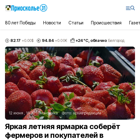
80 лет Победы
Новости
Статьи
Происшествия
Газе
82.17
94.84
+
24
°С,
облачно
+0.00
$
+0.00
€
Белгород
12 июня , 16:35
Экономика
Фото:
архив редакции
Яркая летняя ярмарка соберёт
фермеров и покупателей в