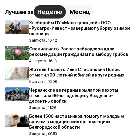
Неделю
Месяц
Лучшее за
Хлеборобы ПУ «Малотроицкий» ООО
«Русагро-Инвест» завершают уборку озимой
пшеницы
3 августа , 16:42
Специалисты Роспотребнадзора дали
рекомендации гражданам по выбору грибов
4 августа , 16:13
Житель Лозного Илья Стефанович Попов
отметил 90-летний юбилей в кругу родных
6 августа , 15:08
Чернянские ветераны крылатой пехоты
отметили 96-ю годовщину Воздушно-
десантных войск
3 августа , 11:26
Более 1500 наставников помогут молодым
врачам в медицинских организациях
Белгородской области
3 августа , 09:53