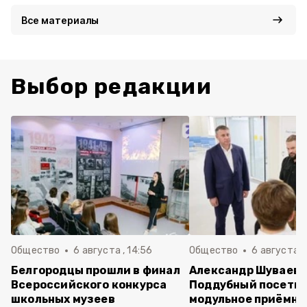
Все материалы
Выбор редакции
Общество
6 августа , 14:56
Общество
6 августа ,
Белгородцы прошли в финал
Александр Шуваев 
Всероссийского конкурса
Поддубный посети
школьных музеев
модульное приёмно