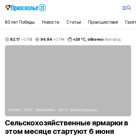
80 лет Победы
Новости
Статьи
Происшествия
Газе
82.17
94.84
+
28
°С,
облачно
+0.76
$
+0.78
€
Белгород
5 июня , 14:27
Экономика
Фото:
архив редакции
Сельскохозяйственные ярмарки в
этом месяце стартуют 6 июня