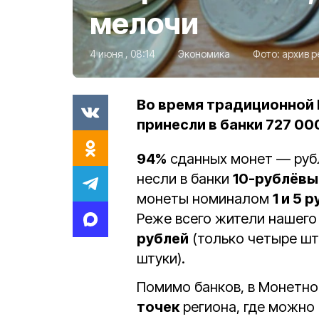
мелочи
4 июня , 08:14
Экономика
Фото:
архив р
Во время традиционной
принесли в банки 727 00
94%
сданных монет — рубл
несли в банки
10-рублёвы
монеты номиналом
1 и 5 
Реже всего жители нашег
рублей
(только четыре ш
штуки).
Помимо банков, в Монетно
точек
региона, где можно