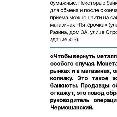
бумажные. Некоторые бан
для обмена и после оконча
приёма можно найти на са
магазинах «Пятёрочка» (ул
Разина, дом 3А, улица Стр
здание 41Б).
«Чтобы вернуть металли
особого случая. Монет
рынках и в магазинах, о
копилку. Это такое ж
банкноты. Продавцы об
откажут, это повод об
руководитель операц
Чермошанский.