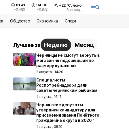
81.41
94.06
+
22
°С,
ясно
+0.48
$
+0.87
€
Белгород
ка
Общество
Экономика
Спорт
Неделю
Месяц
Лучшее за
Чернянцы не смогут вернуть в
магазин не подошедший по
размеру купальник
2 августа , 14:20
Специалисты
Роспотребнадзора дали
советы чернянским рыбакам
1 августа , 16:17
Чернянские депутаты
утвердили кандидатуру для
присвоения звания Почётного
гражданина округа в 2026 г
1 августа , 08:10