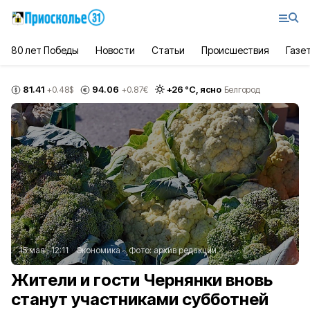
80 лет Победы
Новости
Статьи
Происшествия
Газе
81.41
94.06
+
26
°С,
ясно
+0.48
$
+0.87
€
Белгород
15 мая , 12:11
Экономика
Фото:
архив редакции
Жители и гости Чернянки вновь
станут участниками субботней