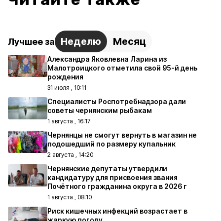
Неделю
Месяц
Лучшее за
Александра Яковлевна Ларина из
Малотроицкого отметила свой 95-й день
рождения
31 июля , 10:11
Специалисты Роспотребнадзора дали
советы чернянским рыбакам
1 августа , 16:17
Чернянцы не смогут вернуть в магазин не
подошедший по размеру купальник
2 августа , 14:20
Чернянские депутаты утвердили
кандидатуру для присвоения звания
Почётного гражданина округа в 2026 г
1 августа , 08:10
Риск кишечных инфекций возрастает в
жаркую погоду