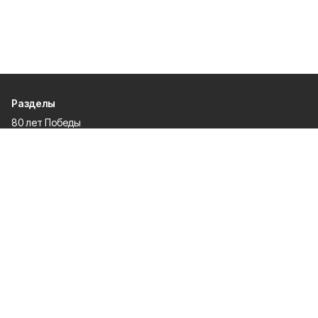
Разделы
80 лет Победы
Новости
Статьи
Происшествия
Газета
Официальные документы
Культура
Политика
Общество
Экономика
Спорт