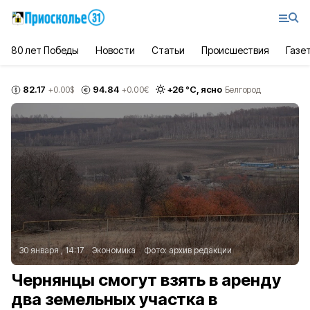
80 лет Победы
Новости
Статьи
Происшествия
Газе
82.17
94.84
+
26
°С,
ясно
+0.00
$
+0.00
€
Белгород
30 января , 14:17
Экономика
Фото:
архив редакции
Чернянцы смогут взять в аренду
два земельных участка в