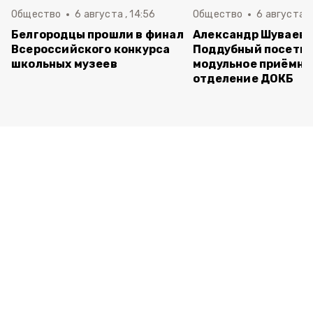
Общество
6 августа , 14:56
Общество
6 августа ,
Белгородцы прошли в финал
Александр Шуваев 
Всероссийского конкурса
Поддубный посети
школьных музеев
модульное приёмно
отделение ДОКБ