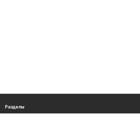
Разделы
80 лет Победы
Новости
Статьи