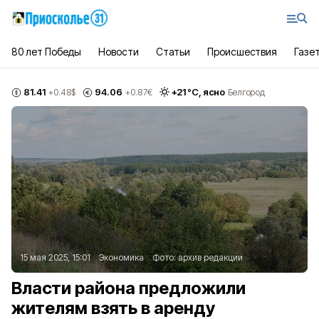
80 лет Победы
Новости
Статьи
Происшествия
Газе
81.41
94.06
+
21
°С,
ясно
+0.48
$
+0.87
€
Белгород
15 мая 2025, 15:01
Экономика
Фото:
архив редакции
Власти района предложили
жителям взять в аренду