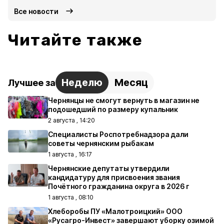
Все новости
Читайте также
Неделю
Месяц
Лучшее за
Чернянцы не смогут вернуть в магазин не
подошедший по размеру купальник
2 августа , 14:20
Специалисты Роспотребнадзора дали
советы чернянским рыбакам
1 августа , 16:17
Чернянские депутаты утвердили
кандидатуру для присвоения звания
Почётного гражданина округа в 2026 г
1 августа , 08:10
Хлеборобы ПУ «Малотроицкий» ООО
«Русагро-Инвест» завершают уборку озимой