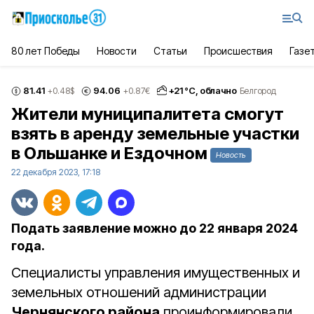
80 лет Победы
Новости
Статьи
Происшествия
Газе
81.41
94.06
+
21
°С,
облачно
+0.48
$
+0.87
€
Белгород
Жители муниципалитета смогут
взять в аренду земельные участки
в Ольшанке и Ездочном
Новость
22 декабря 2023, 17:18
Подать заявление можно до 22 января 2024
года.
Специалисты управления имущественных и
земельных отношений администрации
Чернянского района
проинформировали