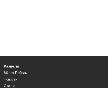
Разделы
80 лет Победы
Новости
Статьи
Происшествия
Газета
Официальные документы