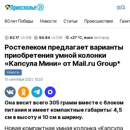
80 лет Победы
Новости
Статьи
Происшествия
Газе
82.17
94.84
+
27
°С,
ясно
+0.00
$
+0.00
€
Белгород
Ростелеком предлагает варианты
приобретения умной колонки
«Капсула Мини» от Mail.ru Group*
Новость
15 сентября 2021, 13:23
Она весит всего 305 грамм вместе с блоком
питания и имеет компактные габариты: 4,5
см в высоту и 10 см в ширину.
Новая компактная умная колонка «Капсула