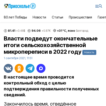
80 лет Победы
Новости
Статьи
Происшествия
Газе
81.41
94.06
+
31
°С,
ясно
+0.48
$
+0.87
€
Белгород
Власти подведут окончательные
итоги сельскохозяйственной
микропереписи в 2022 году
Новость
1 сентября 2021, 11:51
В настоящее время проводится
контрольный обход с целью
подтверждения правильности полученных
сведений.
Закончилось время, отведённое