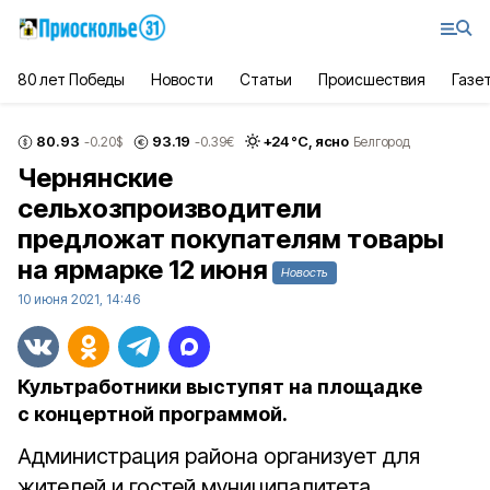
80 лет Победы
Новости
Статьи
Происшествия
Газе
80.93
93.19
+
24
°С,
ясно
-0.20
$
-0.39
€
Белгород
Чернянские
сельхозпроизводители
предложат покупателям товары
на ярмарке 12 июня
Новость
10 июня 2021, 14:46
Культработники выступят на площадке
с концертной программой.
Администрация района организует для
жителей и гостей муниципалитета