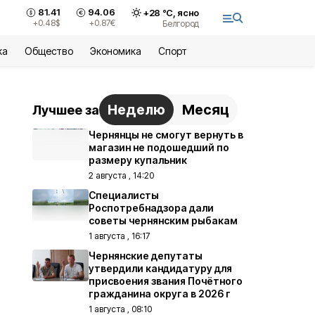
81.41
94.06
+
28
°С,
ясно
+0.48
$
+0.87
€
Белгород
ка
Общество
Экономика
Спорт
Неделю
Месяц
Лучшее за
Чернянцы не смогут вернуть в
магазин не подошедший по
размеру купальник
2 августа , 14:20
Специалисты
Роспотребнадзора дали
советы чернянским рыбакам
1 августа , 16:17
Чернянские депутаты
утвердили кандидатуру для
присвоения звания Почётного
гражданина округа в 2026 г
1 августа , 08:10