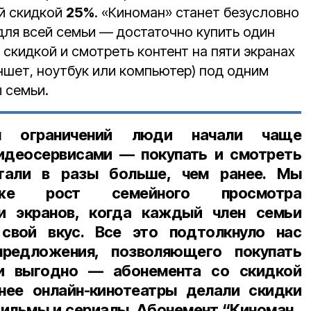
й скидкой
25%
. «Киноман» станет безусловно
ля всей семьи — достаточно купить один
 скидкой и смотреть контент на пяти экранах
ншет, ноутбук или компьютер) под одним
 семьи.
я ограничений люди начали чаще
видеосервисами — покупать и смотреть
тали в разы больше, чем ранее. Мы
кже рост семейного просмотра
и экранов, когда каждый член семьи
свой вкус. Все это подтолкнуло нас
редложения, позволяющего покупать
 и выгодно — абонемента со скидкой
ее онлайн-кинотеатры делали скидки
фильмы и сериалы. Абонемент “Киноман„