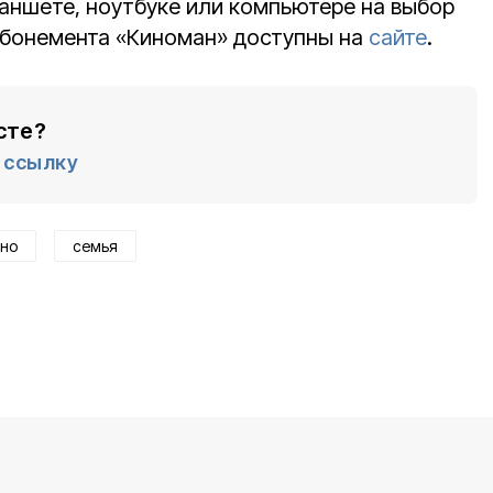
ланшете, ноутбуке или компьютере на выбор
абонемента «Киноман» доступны на
сайте
.
сте?
ссылку
ино
семья