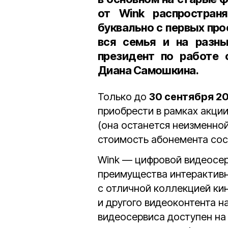
от Wink распростран
буквально с первых про
вся семья и на разн
президент по работе 
Диана Самошкина
.
Только до
30 сентября 2
приобрести в рамках акци
(она останется неизменной
стоимость абонемента сост
Wink — цифровой видеосер
преимущества интерактивн
с отличной коллекцией кин
и другого видеоконтента н
видеосервиса доступен н