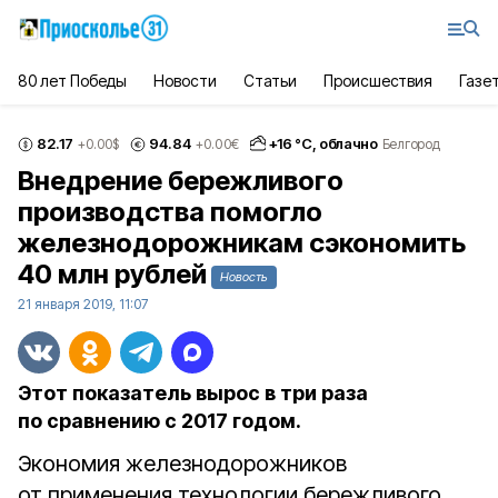
80 лет Победы
Новости
Статьи
Происшествия
Газе
82.17
94.84
+
16
°С,
облачно
+0.00
$
+0.00
€
Белгород
Внедрение бережливого
производства помогло
железнодорожникам сэкономить
40 млн рублей
Новость
21 января 2019, 11:07
Этот показатель вырос в три раза
по сравнению с 2017 годом.
Экономия железнодорожников
от применения технологии бережливого