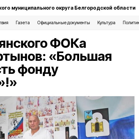
кого муниципального округа Белгородской области
твия
Газета
Официальные документы
Культура
Полити
янского ФОКа
ртынов: «Большая
сть фонду
»!»