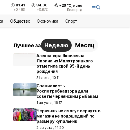
81.41
94.06
+
26
°С,
ясно
+0.48
$
+0.87
€
Белгород
ка
Общество
Экономика
Спорт
Неделю
Месяц
Лучшее за
Александра Яковлевна
Ларина из Малотроицкого
отметила свой 95-й день
рождения
31 июля , 10:11
Специалисты
Роспотребнадзора дали
советы чернянским рыбакам
1 августа , 16:17
Чернянцы не смогут вернуть в
магазин не подошедший по
размеру купальник
2 августа , 14:20