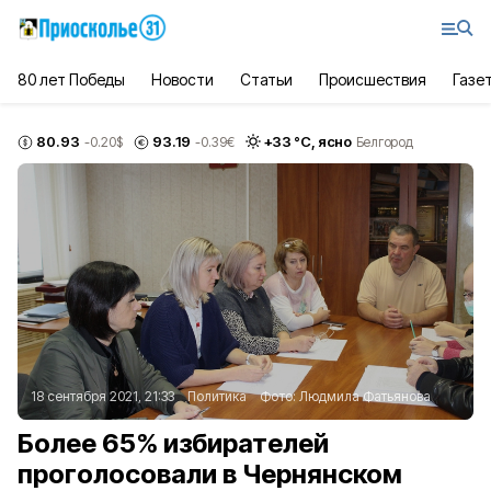
80 лет Победы
Новости
Статьи
Происшествия
Газе
80.93
93.19
+
33
°С,
ясно
-0.20
$
-0.39
€
Белгород
18 сентября 2021, 21:33
Политика
Фото:
Людмила Фатьянова
Более 65% избирателей
проголосовали в Чернянском