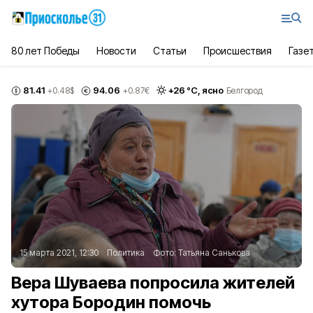
80 лет Победы
Новости
Статьи
Происшествия
Газе
81.41
94.06
+
26
°С,
ясно
+0.48
$
+0.87
€
Белгород
15 марта 2021, 12:30
Политика
Фото:
Татьяна Санькова
Вера Шуваева попросила жителей
хутора Бородин помочь