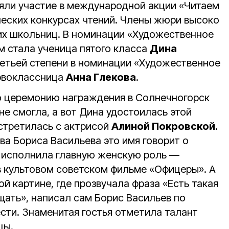
яли участие в международной акции «Читаем
ческих конкурсах чтений. Члены жюри высоко
их школьниц. В номинации «Художественное
м стала ученица пятого класса
Дина
ретьей степени в номинации «Художественное
ервоклассница
Анна Глекова
.
ю церемонию награждения в Солнечногорск
е смогла, а вот Дина удостоилась этой
встретилась с актрисой
Алиной Покровской.
ва Бориса Васильева это имя говорит о
 исполнила главную женскую роль —
 культовом советском фильме «Офицеры». А
ой картине, где прозвучала фраза «Есть такая
ать», написал сам Борис Васильев по
сти. Знаменитая гостья отметила талант
цы.