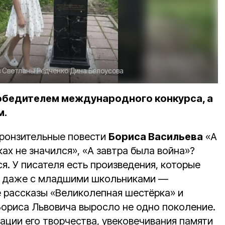
в Светланы Редченко
Дина Белоусова
обедителем международного конкурса, а
м.
 пронзительные повести
Бориса Васильева
«А
ках не значился», «А завтра была война»?
ся. У писателя есть произведения, которые
ь даже с младшими школьниками —
 рассказы «Великолепная шестёрка» и
х Бориса Львовича выросло не одно поколение.
ации его творчества, увековечивания памяти