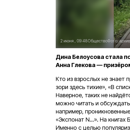
2 июня , 09:48
Общество
Фото:
архи
Дина Белоусова стала п
Анна Глекова — призёро
Кто из взрослых не знает
зори здесь тихие», «В спис
Наверное, таких не найдёт
можно читать и обсуждат
например, проникновенные
«Экспонат N...». На книга
Именно с целью популяриз