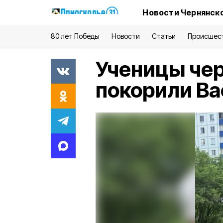
Новости Чернянско
80 лет Победы
Новости
Статьи
Происшес
Ученицы че
покорили Ва