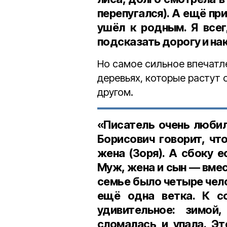
перепугался). А ещё пр
ушёл к родным. Я всег
подсказать дорогу и на
Но самое сильное впечатле
деревьях, которые растут о
другом.
«Писатель очень любил
Борисович говорит, чт
жена (Зоря). А сбоку е
Муж, жена и сын — вмест
семье было четыре чело
ещё одна ветка. К с
удивительное: зимой
сломалась и упала. Э