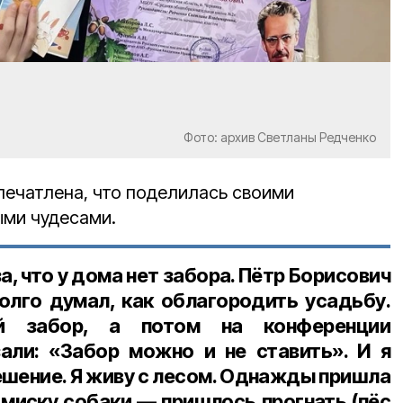
Фото: архив Светланы Редченко
печатлена, что поделилась своими
ыми чудесами.
а, что у дома нет забора. Пётр Борисович
долго думал, как облагородить усадьбу.
й забор, а потом на конференции
али: «Забор можно и не ставить». И я
решение. Я живу с лесом. Однажды пришла
 миску собаки — пришлось прогнать (пёс