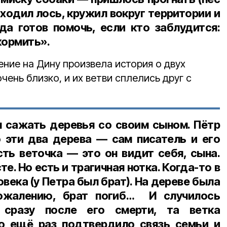
иходил лось, кружил вокруг территории и
да готов помочь, если кто заблудится:
кормить».
ние на Дину произвела история о двух
чень близко, и их ветви сплелись друг с
 сажать деревья со своим сыном. Пётр
о эти два дерева — сам писатель и его
сть веточка — это он видит себя, сына.
е. Но есть и трагичная нотка. Когда-то в
века (у Петра был брат). На дереве была
ожалению, брат погиб… И случилось
, сразу после его смерти, та ветка
то ещё раз подтвердило связь семьи и