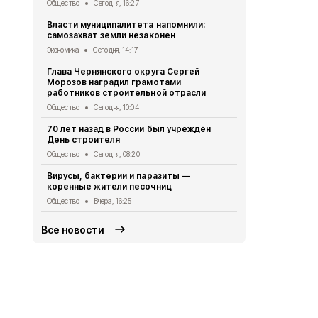
Общество
Сегодня, 16:27
Чернянцы с
Власти муниципалитета напомнили:
деятельнос
самозахват земли незаконен
Общество
Вч
Экономика
Сегодня, 14:17
66% жителе
Глава Чернянского округа Сергей
занимаются
Морозов наградил грамотами
Спорт
Вчера,
работников строительной отрасли
Специалист
Общество
Сегодня, 10:04
которые пр
70 лет назад в России был учреждён
распродажа
День строителя
Экономика
7 
Общество
Сегодня, 08:20
Чернянцы и
Вирусы, бактерии и паразиты —
приобрести
коренные жители песочниц
ярмарке
Общество
Вчера, 16:25
Экономика
7 
Все новости