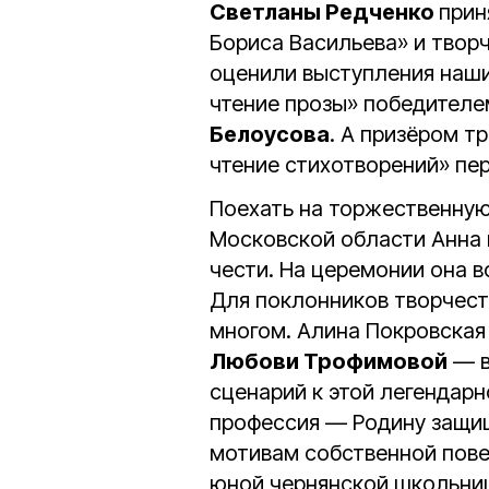
Светланы Редченко
прин
Бориса Васильева» и твор
оценили выступления наш
чтение прозы» победителе
Белоусова
. А призёром т
чтение стихотворений» п
Поехать на торжественну
Московской области Анна н
чести. На церемонии она 
Для поклонников творчест
многом. Алина Покровская
Любови Трофимовой
— в
сценарий к этой легендарн
профессия — Родину защищ
мотивам собственной пове
юной чернянской школьни