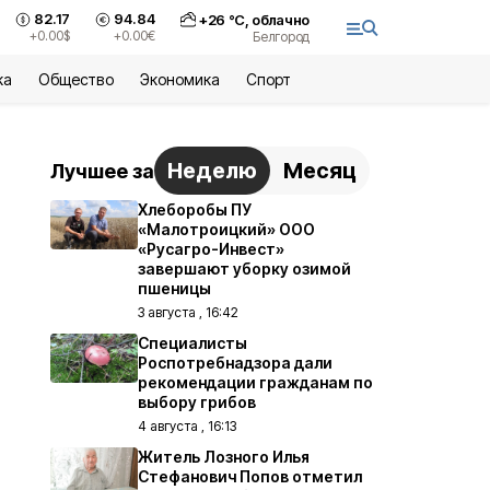
82.17
94.84
+
26
°С,
облачно
+0.00
$
+0.00
€
Белгород
ка
Общество
Экономика
Спорт
Неделю
Месяц
Лучшее за
Хлеборобы ПУ
«Малотроицкий» ООО
«Русагро-Инвест»
завершают уборку озимой
пшеницы
3 августа , 16:42
Специалисты
Роспотребнадзора дали
рекомендации гражданам по
выбору грибов
4 августа , 16:13
Житель Лозного Илья
Стефанович Попов отметил