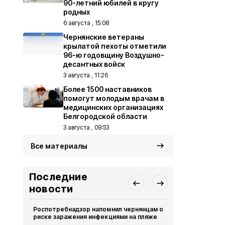
90-летний юбилей в кругу
родных
6 августа , 15:08
Чернянские ветераны
крылатой пехоты отметили
96-ю годовщину Воздушно-
десантных войск
3 августа , 11:26
Более 1500 наставников
помогут молодым врачам в
медицинских организациях
Белгородской области
3 августа , 09:53
Все материалы
Последние
новости
Роспотребнадзор напомнил чернянцам о
Власти внес
риске заражения инфекциями на пляже
Общество
Вч