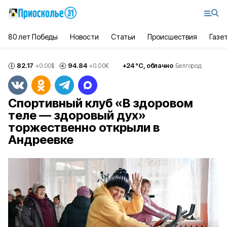
80 лет Победы
Новости
Статьи
Происшествия
Газе
82.17
94.84
+
24
°С,
облачно
+0.00
$
+0.00
€
Белгород
Спортивный клуб «В здоровом
теле — здоровый дух»
торжественно открыли в
Андреевке