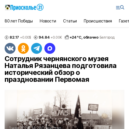
80 лет Победы
Новости
Статьи
Происшествия
Газе
82.17
94.84
+
24
°С,
облачно
+0.00
$
+0.00
€
Белгород
Сотрудник чернянского музея
Наталья Рязанцева подготовила
исторический обзор о
праздновании Первомая
1 мая 2024, 14:28
Общество