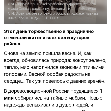
Фото:
архив Чернянского районного краеведческого
музея
Слева в расстёгнутом пальто и шляпе Величко
С.И. В центре, без головного убора, в пиджаке главный
инженер ЧМЗ Юдин Л. Т. 1981 г.
Этот день торжественно и празднично
отмечали жители всех сёл и хуторов
района.
Снова на землю пришла весна. И, как
всегда, обновилась природа: вокруг зелено,
тепло, мир наполнился звонкими птичьими
голосами. Весной особая радость на
сердце… Так уж повелось с давних времён.
В дореволюционной России трудящиеся
1
мая
собирались на тайные маёвки. Новые
надежды вспыхивали в душе людей, и