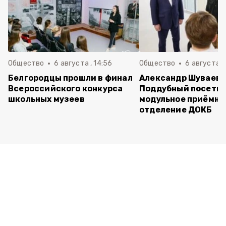
Общество
6 августа , 14:56
Общество
6 августа ,
Белгородцы прошли в финал
Александр Шуваев 
Всероссийского конкурса
Поддубный посети
школьных музеев
модульное приёмно
отделение ДОКБ