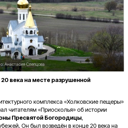
о:
Анастасия Слепцова
 20 века на месте разрушенной
итектурного комплекса «Холковские пещеры»
ал читателям «Приосколья» об истории
оны Пресвятой Богородицы
,
бежей. Он был возведён в конце 20 века на