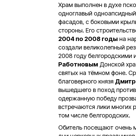
Храм выполнен в духе пск
одноглавый одноапсидный
фасадов, с боковыми крыл
стороны. Его строительст
2004 по 2008 годы
на на
создали великолепный рез
2008 году белгородскими 
Работновым
Донской хра
святых на тёмном фоне. Ср
благоверного князя
Дмитр
вышедшего в поход против
одержанную победу прозва
встречаются лики многих р
том числе белгородских.
Обитель посещают очень м