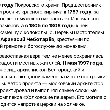
9 году
Покровского храма. Предшественник
троен из красного кирпича
в 1757 году
, за
ковского мужского монастыря. Изначально
азмеров, а
с 1805 по 1808 годы
к ней
 каменную колокольню. Первым настоятелем
и
Афанасий Чеботарёв
, крестьянин по
й грамоте и богослужению монахами.
равославная вера тем не менее сохранилась
 радости местных жителей,
11 мая 1997 года
,
носиц, архиепископ Белгородский и
святил закладной камень на месте постройки
ны. Автор проекта — московский архитектор
 проектировал и выполнял самые сложные
омплекса «Холковские пещеры». Его могила с
одится напротив церкви на холмике.