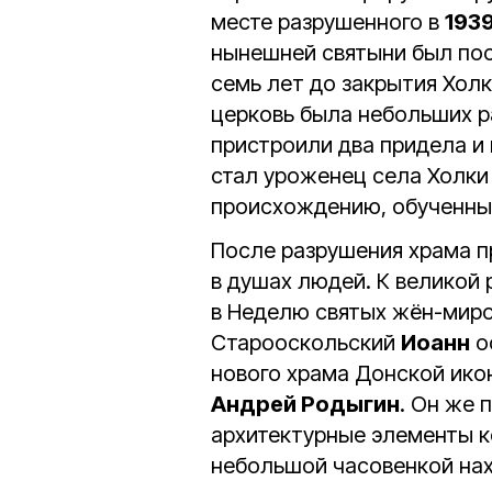
месте разрушенного в
193
нынешней святыни был пос
семь лет до закрытия Хол
церковь была небольших р
пристроили два придела и
стал уроженец села Холк
происхождению, обученны
После разрушения храма п
в душах людей. К великой
в Неделю святых жён-миро
Старооскольский
Иоанн
о
нового храма Донской ико
Андрей Родыгин
. Он же
архитектурные элементы к
небольшой часовенкой нах