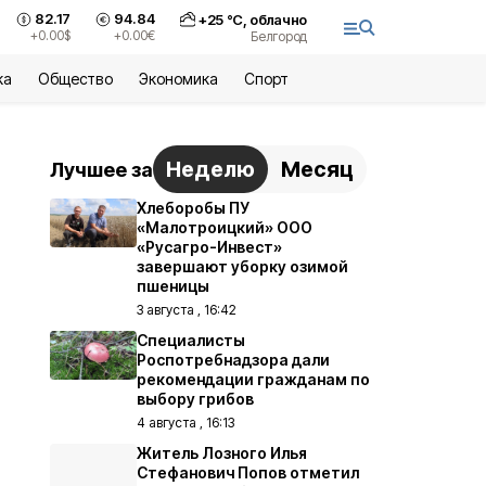
82.17
94.84
+
25
°С,
облачно
+0.00
$
+0.00
€
Белгород
ка
Общество
Экономика
Спорт
Неделю
Месяц
Лучшее за
Хлеборобы ПУ
«Малотроицкий» ООО
«Русагро-Инвест»
завершают уборку озимой
пшеницы
3 августа , 16:42
Специалисты
Роспотребнадзора дали
рекомендации гражданам по
выбору грибов
4 августа , 16:13
Житель Лозного Илья
Стефанович Попов отметил