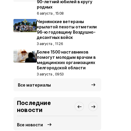
90-летний юбилей в кругу
родных
6 августа , 15:08
Чернянские ветераны
крылатой пехоты отметили
96-ю годовщину Воздушно-
десантных войск
3 августа , 11:26
Более 1500 наставников
помогут молодым врачам в
медицинских организациях
Белгородской области
3 августа , 09:53
Все материалы
Последние
новости
Все новости