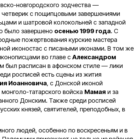
овско-новгородского зодчества —
 четверик с пощипцовыми завершениями
ьцами и шатровой колокольней с западной
во было завершено
осенью 1999 года
. С
родные пожертвования курские мастера
ной иконостас с писаными иконами. В том же
иконописцами во главе с
Александром
м был расписан в афонском стиле — лики
еди росписей есть сцены из жития
ия Иоанновича
, с Донской иконой
 монголо-татарского войска
Мамая
и за
нного Донским. Также среди росписей
усских князей, святителей, преподобных, в
ного людей, особенно по воскресеньям и в