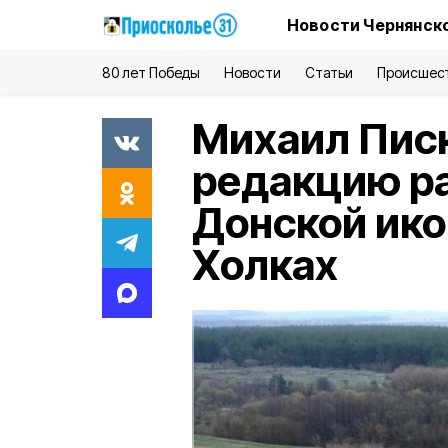
Новости Чернянско
80 лет Победы
Новости
Статьи
Происшес
Михаил Писк
редакцию ра
Донской ико
Холках