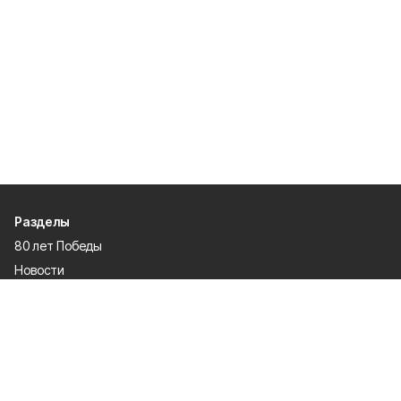
Разделы
80 лет Победы
Новости
Статьи
Происшествия
Газета
Официальные документы
Культура