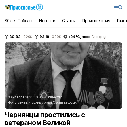
80 лет Победы
Новости
Статьи
Происшествия
Газе
80.93
93.19
+
24
°С,
ясно
-0.20
$
-0.39
€
Белгород
30 ноября 2021, 10:05
Общество
Фото:
личный архив семьи Овсянниковых
Чернянцы простились с
ветераном Великой