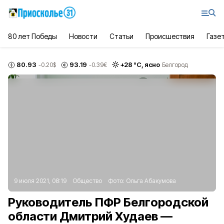
80 лет Победы
Новости
Статьи
Происшествия
Газе
80.93
93.19
+
28
°С,
ясно
-0.20
$
-0.39
€
Белгород
9 июля 2021, 08:19
Общество
Фото:
Ольга Абакумова
Руководитель ПФР Белгородской
области Дмитрий Худаев —