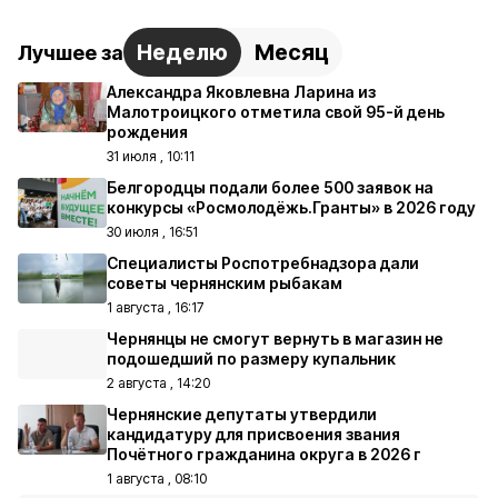
Неделю
Месяц
Лучшее за
Александра Яковлевна Ларина из
Малотроицкого отметила свой 95-й день
рождения
31 июля , 10:11
Белгородцы подали более 500 заявок на
конкурсы «Росмолодёжь.Гранты» в 2026 году
30 июля , 16:51
Специалисты Роспотребнадзора дали
советы чернянским рыбакам
1 августа , 16:17
Чернянцы не смогут вернуть в магазин не
подошедший по размеру купальник
2 августа , 14:20
Чернянские депутаты утвердили
кандидатуру для присвоения звания
Почётного гражданина округа в 2026 г
1 августа , 08:10