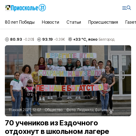
80 лет Победы
Новости
Статьи
Происшествия
Газе
80.93
93.19
+
33
°С,
ясно
-0.20
$
-0.39
€
Белгород
11 июня 2021, 12:07
Общество
Фото:
Людмила Фатьянова
70 учеников из Ездочного
отдохнут в школьном лагере